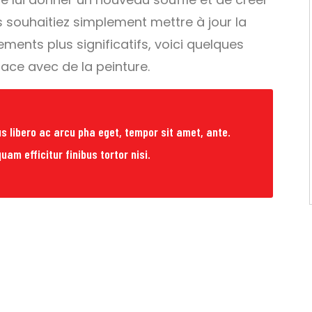
 souhaitiez simplement mettre à jour la
ents plus significatifs, voici quelques
ace avec de la peinture.
s libero ac arcu pha eget, tempor sit amet, ante.
uam efficitur finibus tortor nisi.